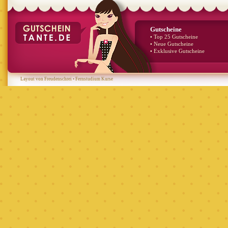
Gutscheine
• Top 25 Gutscheine
• Neue Gutscheine
• Exklusive Gutscheine
Layout von Freudenschrei
•
Fernstudium Kurse