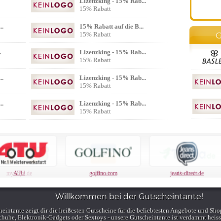
Lizenzking - 15% Rab...
15% Rabatt
..
15% Rabatt auf die B...
G
15% Rabatt
.
Lizenzking - 15% Rab...
15% Rabatt
..
Lizenzking - 15% Rab...
15% Rabatt
..
Lizenzking - 15% Rab...
15% Rabatt
ATU
golfino.com
jeans-direct.de
Willkommen bei der Gutscheintante!
eintante zeigt dir die heißesten Gutscheine für die beliebtesten Angebote und Sho
huhe, Elektronik-Gadgets oder Sextoys - unsere Gutscheintante ist verdammt heiss