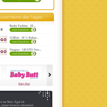
utscheine des Tages
Basler Fashion - 10 ...
zum Gutschein
123Reis - 10 % Rabat...
zum Gutschein
Nuapua - GRATIS Vers...
zum Gutschein
Baby Butt
ps im Netz. Egal ob
, immer bestens informiert