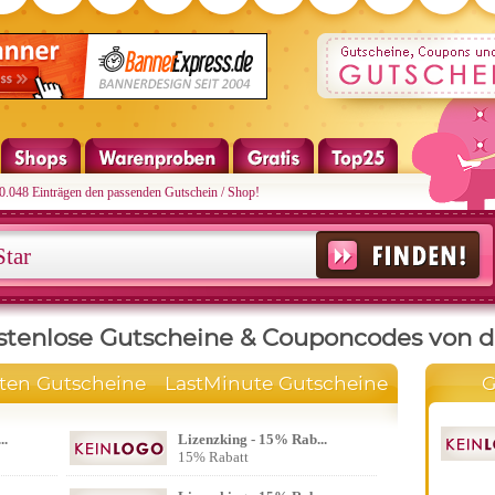
10.048 Einträgen den passenden Gutschein / Shop!
stenlose Gutscheine & Couponcodes von d
sten Gutscheine
LastMinute Gutscheine
G
..
Lizenzking - 15% Rab...
15% Rabatt