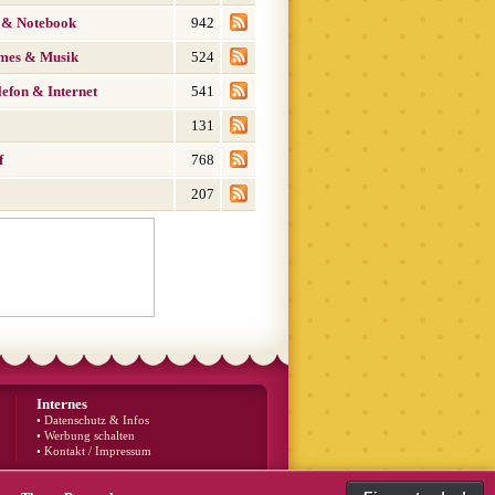
 & Notebook
942
mes & Musik
524
efon & Internet
541
131
f
768
207
Internes
• Datenschutz & Infos
• Werbung schalten
• Kontakt / Impressum