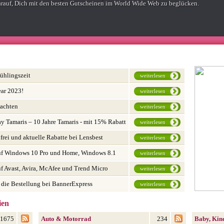
arauf, Dich mit den besten Gutscheinen im World Wide Web zu beglücken.
ühlingszeit
weiterlesen
ar 2023!
weiterlesen
achten
weiterlesen
y Tamaris – 10 Jahre Tamaris - mit 15% Rabatt
weiterlesen
rei und aktuelle Rabatte bei Lensbest
weiterlesen
uf Windows 10 Pro und Home, Windows 8.1
weiterlesen
ows 7
f Avast, Avira, McAfee und Trend Micro
weiterlesen
 die Bestellung bei BannerExpress
weiterlesen
ien
1675
Auto & Motorrad
234
Baby, Kin