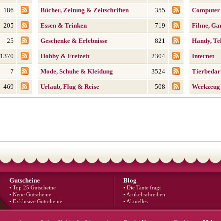
186
Bücher, Zeitung & Zeitschriften
355
Computer
205
Essen & Trinken
719
Filme, Ga
25
Geschenke & Erlebnisse
821
Handy, Tel
1370
Hobby & Freizeit
2304
Internet
7
Mode, Schuhe & Kleidung
3524
Tierbedar
469
Urlaub, Flug & Reise
508
Werkzeug
Gutscheine
Blog
• Top 25 Gutscheine
• Die Tante fragt
• Neue Gutscheine
• Artikel schreiben
• Exklusive Gutscheine
• Aktuelles