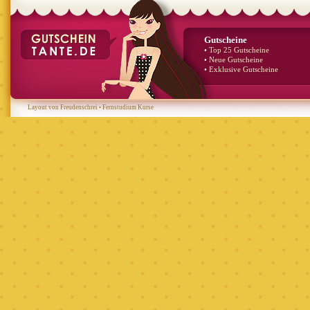
Gutscheine
• Top 25 Gutscheine
• Neue Gutscheine
• Exklusive Gutscheine
Layout von Freudenschrei
•
Fernstudium Kurse