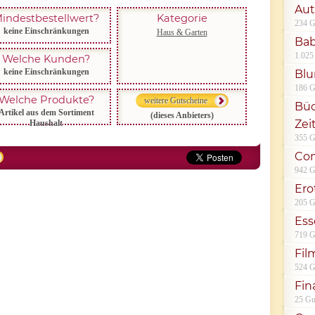
Aut
indestbestellwert?
Kategorie
234 G
keine Einschränkungen
Haus & Garten
Bab
1.025
Welche Kunden?
keine Einschränkungen
Bl
186 G
Welche Produkte?
weitere Gutscheine
Büc
Artikel aus dem Sortiment
(dieses Anbieters)
Zei
Haushalt
355 G
Co
942 G
Ero
205 G
Ess
719 G
Fil
524 G
Fin
25 Gu