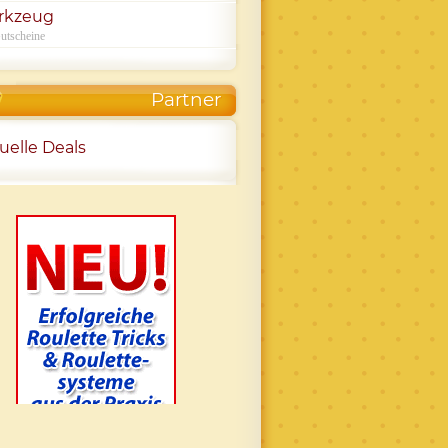
rkzeug
utscheine
Partner
uelle Deals