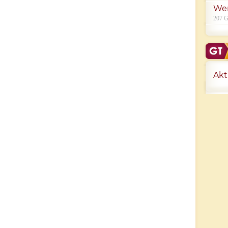
We
207 G
Akt