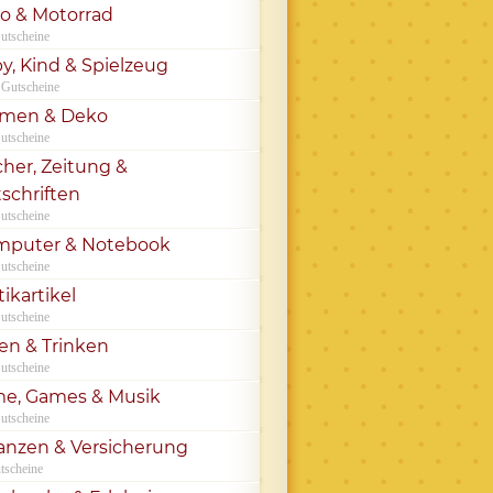
o & Motorrad
utscheine
y, Kind & Spielzeug
 Gutscheine
umen & Deko
utscheine
her, Zeitung &
tschriften
utscheine
mputer & Notebook
utscheine
tikartikel
utscheine
en & Trinken
utscheine
me, Games & Musik
utscheine
anzen & Versicherung
tscheine