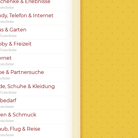
chenke & Erlebnisse
utscheine
dy, Telefon & Internet
utscheine
s & Garten
 Gutscheine
by & Freizeit
 Gutscheine
ernet
utscheine
be & Partnersuche
scheine
e, Schuhe & Kleidung
 Gutscheine
rbedarf
utscheine
ren & Schmuck
utscheine
aub, Flug & Reise
utscheine