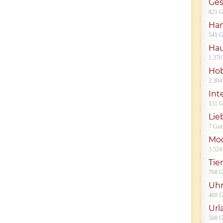
Ges
821 G
Han
541 G
Hau
1.370
Hob
2.304
Int
131 G
Lie
7 Gut
Mod
3.524
Tie
768 G
Uh
469 G
Url
508 G