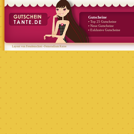
Gutscheine
• Top 25 Gutscheine
• Neue Gutscheine
• Exklusive Gutscheine
Layout von Freudenschrei
•
Fernstudium Kurse