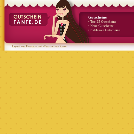
Gutscheine
• Top 25 Gutscheine
• Neue Gutscheine
• Exklusive Gutscheine
Layout von Freudenschrei
•
Fernstudium Kurse