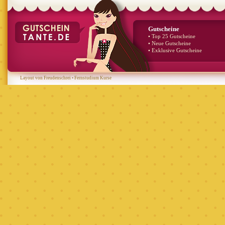
Gutscheine
• Top 25 Gutscheine
• Neue Gutscheine
• Exklusive Gutscheine
Layout von Freudenschrei
•
Fernstudium Kurse