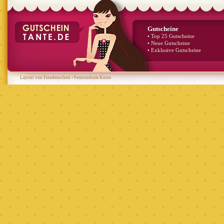
Gutscheine
• Top 25 Gutscheine
• Neue Gutscheine
• Exklusive Gutscheine
Layout von Freudenschrei
•
Fernstudium Kurse