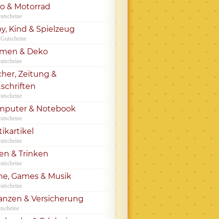
o & Motorrad
utscheine
y, Kind & Spielzeug
 Gutscheine
umen & Deko
utscheine
her, Zeitung &
tschriften
utscheine
mputer & Notebook
utscheine
tikartikel
utscheine
en & Trinken
utscheine
me, Games & Musik
utscheine
anzen & Versicherung
tscheine