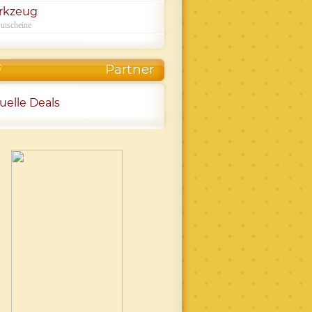
rkzeug
utscheine
Partner
uelle Deals