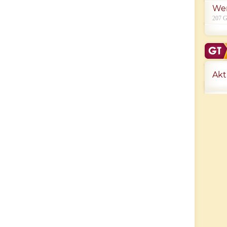
We
207 G
Akt