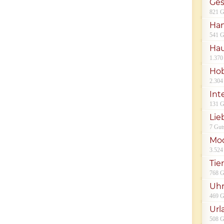
Ges
821 G
Han
541 G
Hau
1.370
Hob
2.304
Int
131 G
Lie
7 Gut
Mod
3.524
Tie
768 G
Uh
469 G
Url
508 G