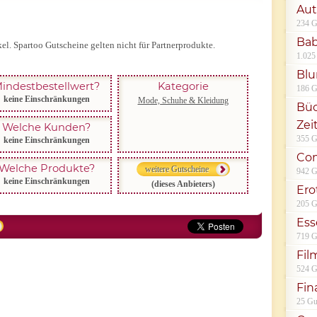
Aut
234 G
Bab
kel. Spartoo Gutscheine gelten nicht für Partnerprodukte.
1.025
Bl
indestbestellwert?
Kategorie
186 G
keine Einschränkungen
Mode, Schuhe & Kleidung
Büc
Zei
Welche Kunden?
355 G
keine Einschränkungen
Co
Welche Produkte?
weitere Gutscheine
942 G
keine Einschränkungen
(dieses Anbieters)
Ero
205 G
Ess
719 G
Fil
524 G
Fin
25 Gu