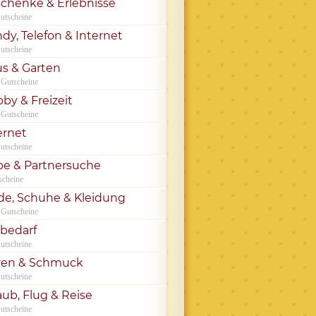
chenke & Erlebnisse
utscheine
dy, Telefon & Internet
utscheine
s & Garten
 Gutscheine
by & Freizeit
 Gutscheine
ernet
utscheine
be & Partnersuche
scheine
e, Schuhe & Kleidung
 Gutscheine
rbedarf
utscheine
ren & Schmuck
utscheine
aub, Flug & Reise
utscheine