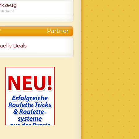
rkzeug
utscheine
Partner
uelle Deals