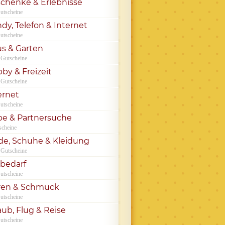
chenke & Erlebnisse
utscheine
dy, Telefon & Internet
utscheine
s & Garten
 Gutscheine
by & Freizeit
 Gutscheine
ernet
utscheine
be & Partnersuche
scheine
e, Schuhe & Kleidung
 Gutscheine
rbedarf
utscheine
ren & Schmuck
utscheine
aub, Flug & Reise
utscheine