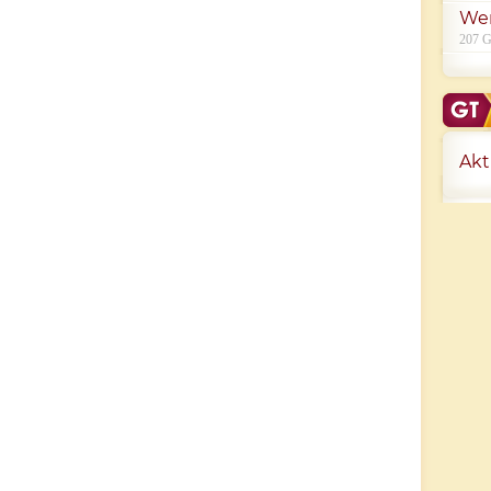
We
207 G
Akt