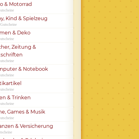
o & Motorrad
utscheine
y, Kind & Spielzeug
 Gutscheine
umen & Deko
utscheine
her, Zeitung &
tschriften
utscheine
mputer & Notebook
utscheine
tikartikel
utscheine
en & Trinken
utscheine
me, Games & Musik
utscheine
anzen & Versicherung
tscheine