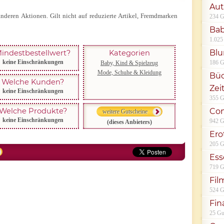
Aut
anderen Aktionen. Gilt nicht auf reduzierte Artikel, Fremdmarken
234 G
Bab
1.025
Bl
indestbestellwert?
Kategorien
keine Einschränkungen
186 G
Baby, Kind & Spielzeug
Mode, Schuhe & Kleidung
Büc
Welche Kunden?
Zei
keine Einschränkungen
355 G
Welche Produkte?
Co
weitere Gutscheine
keine Einschränkungen
942 G
(dieses Anbieters)
Ero
205 G
Ess
719 G
Fil
524 G
Fin
25 Gu