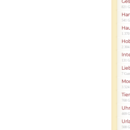
Ges
821 G
Han
541 G
Hau
1.370
Hob
2.304
Int
131 G
Lie
7 Gut
Mod
3.524
Tie
768 G
Uh
469 G
Url
508 G