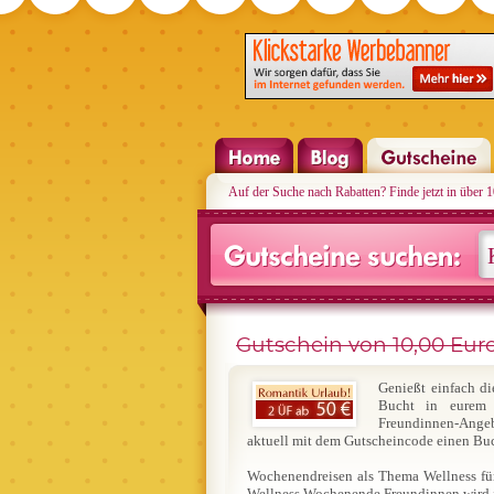
Auf der Suche nach Rabatten? Finde jetzt in über 
Gutschein von 10,00 Euro
Genießt einfach di
Bucht in eurem 
Freundinnen-Ange
aktuell mit dem Gutscheincode einen Bu
Wochenendreisen als Thema Wellness für
Wellness Wochenende Freundinnen wird i