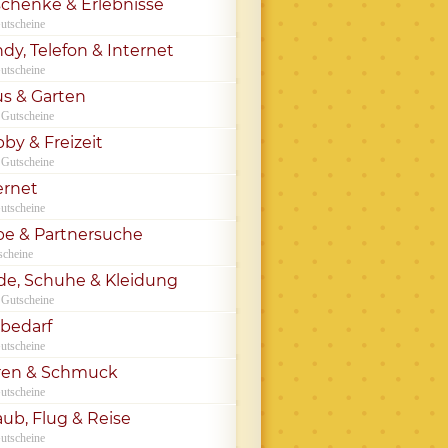
chenke & Erlebnisse
utscheine
dy, Telefon & Internet
utscheine
s & Garten
 Gutscheine
by & Freizeit
 Gutscheine
ernet
utscheine
be & Partnersuche
scheine
e, Schuhe & Kleidung
 Gutscheine
rbedarf
utscheine
ren & Schmuck
utscheine
aub, Flug & Reise
utscheine