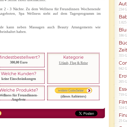
Aut
st 2 - 3 Nächte. Zu dem Wellness für Freundinnen Wochenende
234 G
Angeboten, Spa Wellness steht auf dem Tagesprogramm im
Bab
1.025
nde kann neben Massagen auch Beauty Arrangements wie
Bl
beinhaltet haben.
186 G
Büc
Zei
355 G
indestbestellwert?
Kategorie
300,00 Euro
Co
Urlaub, Flug & Reise
942 G
Welche Kunden?
Ero
keine Einschränkungen
205 G
Ess
Welche Produkte?
weitere Gutscheine
719 G
Wellness für Freundinnen-
(dieses Anbieters)
Angebote
Fil
524 G
Fin
25 Gu