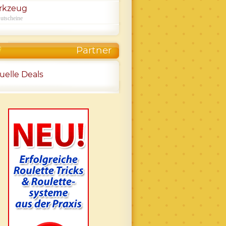
rkzeug
utscheine
Partner
uelle Deals