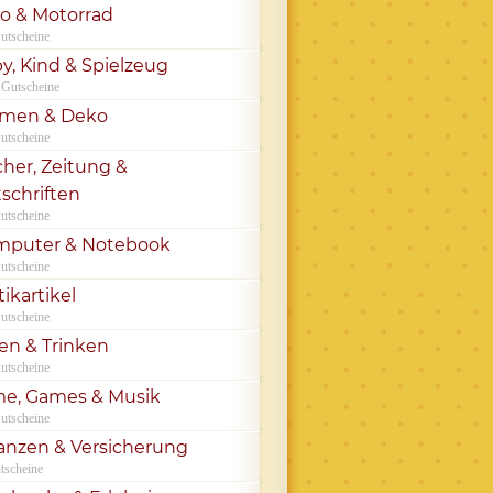
o & Motorrad
utscheine
y, Kind & Spielzeug
 Gutscheine
umen & Deko
utscheine
her, Zeitung &
tschriften
utscheine
mputer & Notebook
utscheine
tikartikel
utscheine
en & Trinken
utscheine
me, Games & Musik
utscheine
anzen & Versicherung
tscheine