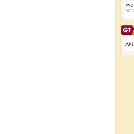
We
207 G
Akt