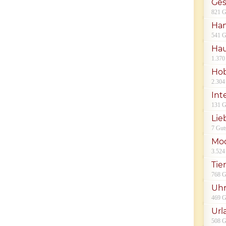
Ges
821 G
Han
541 G
Hau
1.370
Hob
2.304
Int
131 G
Lie
7 Gut
Mod
3.524
Tie
768 G
Uh
469 G
Url
508 G