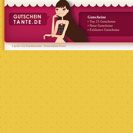
Gutscheine
• Top 25 Gutscheine
• Neue Gutscheine
• Exklusive Gutscheine
Layout von Freudenschrei
•
Fernstudium Kurse