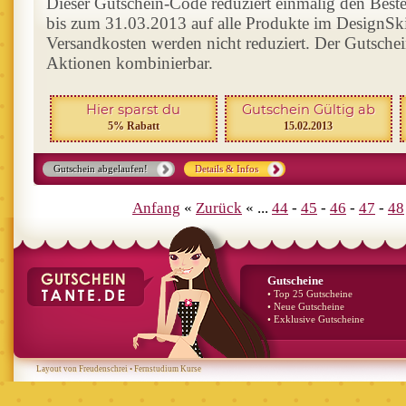
Dieser Gutschein-Code reduziert einmalig den Best
bis zum 31.03.2013 auf alle Produkte im DesignSk
Versandkosten werden nicht reduziert. Der Gutschein
Aktionen kombinierbar.
Hier sparst du
Gutschein Gültig ab
5% Rabatt
15.02.2013
Gutschein abgelaufen!
Details & Infos
Anfang
«
Zurück
« ...
44
-
45
-
46
-
47
-
48
Gutscheine
• Top 25 Gutscheine
• Neue Gutscheine
• Exklusive Gutscheine
Layout von Freudenschrei
•
Fernstudium Kurse