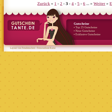
Zurück
«
1
-
2
-
3
-
4
-
5
-
6
... »
Weiter
»
E
Gutscheine
• Top 25 Gutscheine
• Neue Gutscheine
• Exklusive Gutscheine
Layout von Freudenschrei
•
Fernstudium Kurse