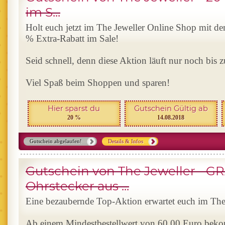
im S...
Holt euch jetzt im The Jeweller Online Shop mit d
% Extra-Rabatt im Sale!
Seid schnell, denn diese Aktion läuft nur noch bis
Viel Spaß beim Shoppen und sparen!
Hier sparst du
Gutschein Gültig ab
20 %
14.08.2018
Gutschein abgelaufen!
Details & Infos
Gutschein von The Jeweller - G
Ohrstecker aus ...
Eine bezaubernde Top-Aktion erwartet euch im The
Ab einem Mindestbestellwert von 60,00 Euro beko