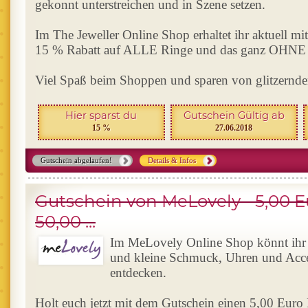
gekonnt unterstreichen und in Szene setzen.
Im The Jeweller Online Shop erhaltet ihr aktuell m
15 % Rabatt auf ALLE Ringe und das ganz OHNE M
Viel Spaß beim Shoppen und sparen von glitzernd
Hier sparst du
Gutschein Gültig ab
15 %
27.06.2018
Gutschein abgelaufen!
Details & Infos
Gutschein von MeLovely - 5,00 E
50,00 ...
Im MeLovely Online Shop könnt ihr f
und kleine Schmuck, Uhren und Acce
entdecken.
Holt euch jetzt mit dem Gutschein einen 5,00 Euro 