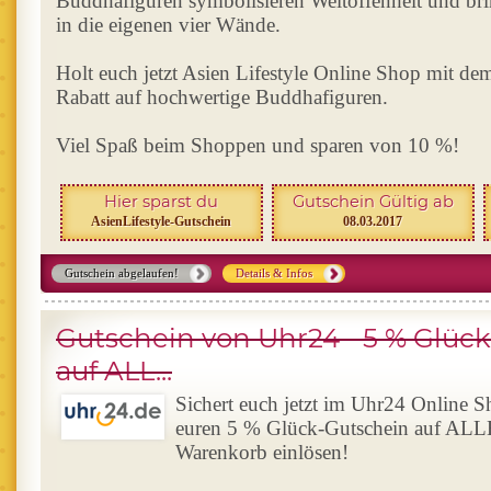
Buddhafiguren symbolisieren Weltoffenheit und bri
in die eigenen vier Wände.
Holt euch jetzt Asien Lifestyle Online Shop mit d
Rabatt auf hochwertige Buddhafiguren.
Viel Spaß beim Shoppen und sparen von 10 %!
Hier sparst du
Gutschein Gültig ab
AsienLifestyle-Gutschein
08.03.2017
Gutschein abgelaufen!
Details & Infos
Gutschein von Uhr24 - 5 % Glüc
auf ALL...
Sichert euch jetzt im Uhr24 Online 
euren 5 % Glück-Gutschein auf ALL
Warenkorb einlösen!