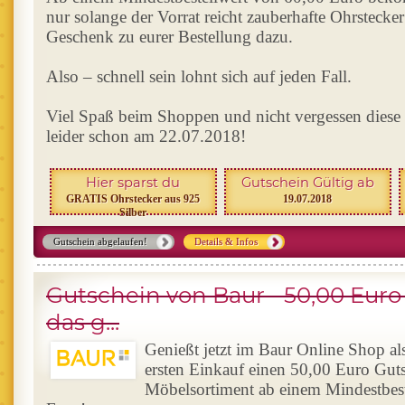
nur solange der Vorrat reicht zauberhafte Ohrstecker
Geschenk zu eurer Bestellung dazu.
Also – schnell sein lohnt sich auf jeden Fall.
Viel Spaß beim Shoppen und nicht vergessen diese
leider schon am 22.07.2018!
Hier sparst du
Gutschein Gültig ab
GRATIS Ohrstecker aus 925
19.07.2018
Silber
Gutschein abgelaufen!
Details & Infos
Gutschein von Baur - 50,00 Euro
das g...
Genießt jetzt im Baur Online Shop a
ersten Einkauf einen 50,00 Euro Guts
Möbelsortiment ab einem Mindestbes