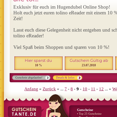
Exklusiv für euch im Hugendubel Online Shop!
Holt euch jetzt euren tolino eReader mit einem 10 %
Zeit!
Lasst euch diese Gelegenheit nicht entgehen und s
tolino eReader!
Viel Spaß beim Shoppen und sparen von 10 %!
Hier sparst du
Gutschein Gültig ab
10 %
23.07.2018
Gutschein abgelaufen!
Details & Infos
Anfang
«
Zurück
« ...
7
-
8
-
9
-
10
-
11
-
12
... »
We
Gutscheine
• Top 25 Gutscheine