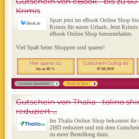
Gutschein von eBook - bis zu 60
Krimis
Spart jetzt im eBook Online Shop bi
Krimis für euren Urlaub. Jetzt Krimis
eBook Online Shop herunterladen.
Viel Spaß beim Shoppen und sparen!
Hier sparst du
Gutschein Gültig ab
bis zu 60 %
07.08.2018
Gutschein abgelaufen!
Details & Infos
Gutschein von Thalia - tolino sh
reduziert ...
Im Thalia Online Shop bekommt ihr de
2HD reduziert und mit dem Gutsche
zu eurer Bestellung dazu.