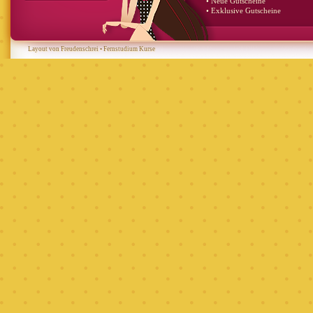
• Neue Gutscheine
• Exklusive Gutscheine
Layout von Freudenschrei
•
Fernstudium Kurse