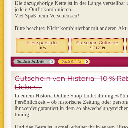
Die dazugehörige Kette ist in der Länge verstellbar u
jedem Outfit kombinieren.
Viel Spaß beim Verschenken!
Bitte beachtet: Nicht kombinierbar mit anderen Akt
Hier sparst du
Gutschein Gültig ab
10 %
21.01.2019
Gutschein abgelaufen!
Details & Infos
Gutschein von Historia - 10 % Ra
Liebes...
In eurem Historia Online Shop findet ihr ungewöh
Persönlichkeit – ob historische Zeitung oder person
ihr werdet garantiert in dem so abwechslungsreiche
fündig!
Und das Beste ist, aktuell erhaltet ihr in eurem His