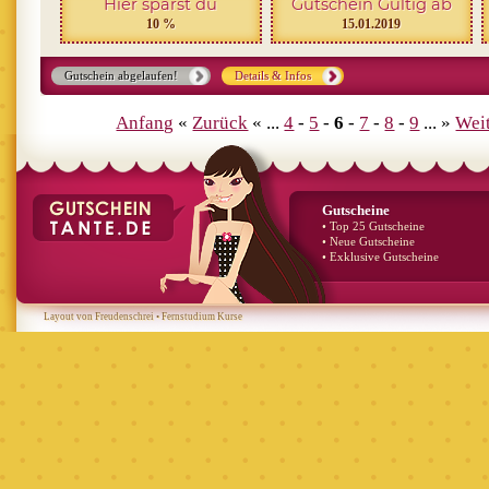
Hier sparst du
Gutschein Gültig ab
10 %
15.01.2019
Gutschein abgelaufen!
Details & Infos
Anfang
«
Zurück
« ...
4
-
5
-
6
-
7
-
8
-
9
... »
Wei
Gutscheine
• Top 25 Gutscheine
• Neue Gutscheine
• Exklusive Gutscheine
Layout von Freudenschrei
•
Fernstudium Kurse