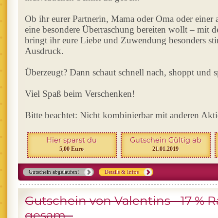
Ob ihr eurer Partnerin, Mama oder Oma oder einer
eine besondere Überraschung bereiten wollt – mit d
bringt ihr eure Liebe und Zuwendung besonders s
Ausdruck.
Überzeugt? Dann schaut schnell nach, shoppt und s
Viel Spaß beim Verschenken!
Bitte beachtet: Nicht kombinierbar mit anderen Akt
Hier sparst du
Gutschein Gültig ab
5,00 Euro
21.01.2019
Gutschein abgelaufen!
Details & Infos
Gutschein von Valentins - 17 % R
gesam...