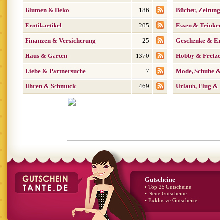
Blumen & Deko
186
Bücher, Zeitung
Erotikartikel
205
Essen & Trinke
Finanzen & Versicherung
25
Geschenke & Er
Haus & Garten
1370
Hobby & Freize
Liebe & Partnersuche
7
Mode, Schuhe &
Uhren & Schmuck
469
Urlaub, Flug & 
Gutscheine
• Top 25 Gutscheine
• Neue Gutscheine
• Exklusive Gutscheine