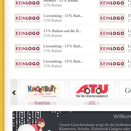
Momox - 12% Bonus
L
12% Rabatt
1
Lizenzking - 15% Rab...
1
15% Rabatt
1
15% Rabatt auf die B...
L
15% Rabatt
1
Lizenzking - 15% Rab...
L
15% Rabatt
1
Lizenzking - 15% Rab...
L
15% Rabatt
1
Kinderbutt
ATU
Willko
Unsere Gutscheintante zeigt dir die heißeste
Klamotten, Schuhe, Elektronik-Gadgets oder S